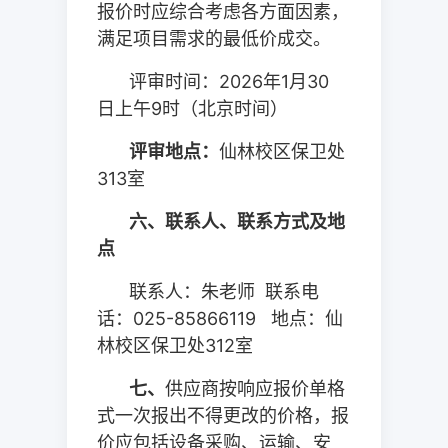
报价时应综合考虑各方面因素，
满足项目需求的最低价成交。
评审时间：
2026
年
1
月
30
日上午
9
时（北京时间）
评审地点：
仙林校区保卫处
313
室
六、联系人、联系方式及地
点
联系人：朱老师
联系电
话：
025-85866119
地点：仙
林校区保卫处
312
室
七、
供应商按响应报价单格
式一次报出不得更改的价格，报
价应包括设备采购、运输、安