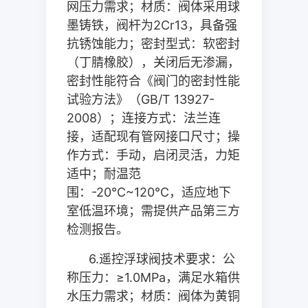
网压力需求；材质：阀体采用球
墨铸铁，阀杆为
2Cr13
，具备强
抗锈蚀能力；密封型式：软密封
（丁腈橡胶），关闭后无渗漏，
密封性能符合《阀门的密封性能
试验方法》（
GB/T 13927-
2008
）；连接方式：法兰连
接，适配现有管网接口尺寸；操
作方式：手动，启闭灵活，力矩
适中；耐温范
围：
-20
℃
~120
℃，适应地下
室低温环境；需提供产品第三方
检测报告。
6.
遥控浮球阀技术要求：公
称压力：≥
1.0MPa
，满足水箱供
水压力需求；材质：阀体为黄铜