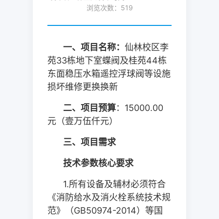
浏览次数：
519
一、项目名称：
仙林校区李
苑
33
栋地下室蝶阀及桂苑
44
栋
东面稳压水箱遥控浮球阀等设施
损坏维修更换换新
二、项
目预算
：
15000.00
元（壹万伍仟元）
三、项目需求
技术参数核心要求
1.
所有设备及辅材必须符合
《消防给水及消火栓系统技术规
范》（
GB50974-2014
）等国