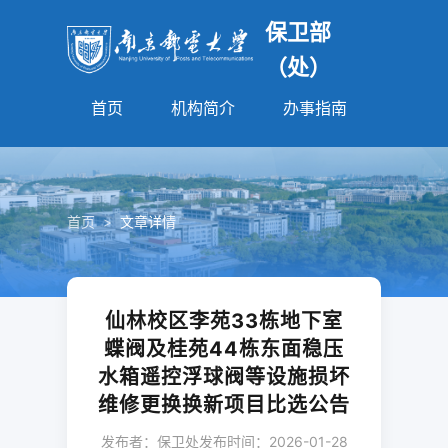
保卫部
（处）
首页
机构简介
办事指南
法规园
首页
>
文章详情
仙林校区李苑33栋地下室
蝶阀及桂苑44栋东面稳压
水箱遥控浮球阀等设施损坏
维修更换换新项目比选公告
发布者：保卫处
发布时间：2026-01-28