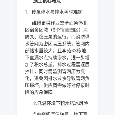
施工核心难点
1、
停泵停水与排水耗时难题
维修更换作业需全面暂停北
区宿舍区域（
6
个宿舍园区）消
防泵、稳压泵的运行，而消防供
水管网为密闭高压系统，管网内
部储水量较大，且李苑
33
栋地
下室漏水点持续渗水，进一步增
加了积水总量。排水过程需逐层
抽排，同时需监测管网压力变
化，避免因排水过快导致管网负
压损坏，供应商需做好对停泵时
段的应急保障。
2.
低温环境下积水结冰风险
当前夜间气温较低，地下室