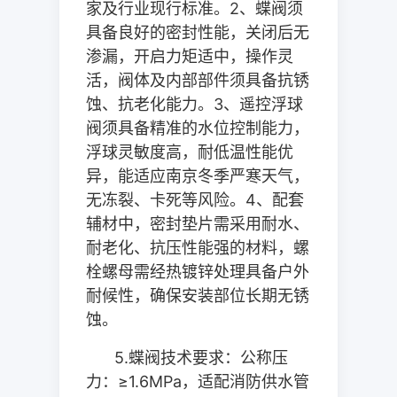
家及行业现行标准。
2
、蝶阀须
具备良好的密封性能，关闭后无
渗漏，开启力矩适中，操作灵
活，阀体及内部部件须具备抗锈
蚀、抗老化能力。
3
、遥控浮球
阀须具备精准的水位控制能力，
浮球灵敏度高，耐低温性能优
异，能适应南京冬季严寒天气，
无冻裂、卡死等风险。
4
、配套
辅材中，密封垫片需采用耐水、
耐老化、抗压性能强的材料，螺
栓螺母需经热镀锌处理具备户外
耐候性，确保安装部位长期无锈
蚀。
5.
蝶阀技术要求：公称压
力：≥
1.6MPa
，适配消防供水管