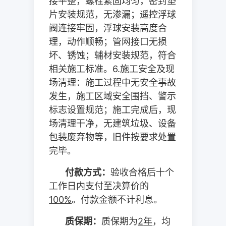
接平整，螺栓紧固均匀，密封垫
片安装规范，无渗漏；遥控浮球
阀连接牢固，浮球安装高度合
理，动作顺畅；管网接口无损
坏、锈蚀；辅材安装规范，符合
相关施工标准。
6.
施工安全及现
场清理：施工过程中无安全事故
发生，施工区域安全围挡、警示
标志设置规范；施工完成后，现
场清理干净，无建筑垃圾、设备
包装废弃物等，旧件按要求处置
完毕。
付款方式：
验收合格后十个
工作日内支付至决算价的
100%
。付款金额不计利息。
质保期：
质保期为
2
年
，均