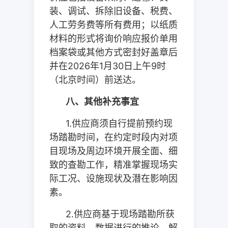
装、调试、拆除旧设备、税费、
人工劳务费等所有费用；以纸质
材料的形式将询价响应报价单用
档案袋或其他方式密封好盖章后
并在
2026
年
1
月
30
日上午
9
时
（北京时间）前送达。
八、其他补充事宜
1.
供应商须自行提前预约现
场踏勘时间，在约定时段内对项
目现场及周边环境开展全面、细
致的查勘工作，精准掌握现场实
际工况、设施现状及潜在影响因
素。
2.
供应商基于现场踏勘所获
取的资料、数据进行的推论、解