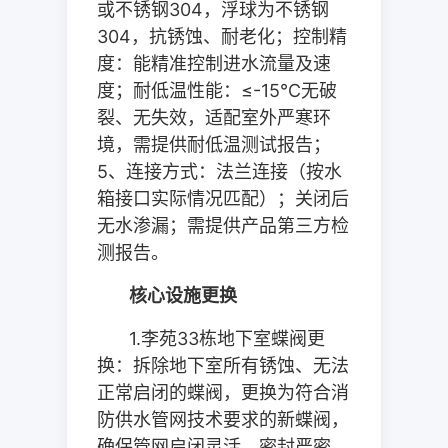
或不锈钢
304
，浮球为不锈钢
304
，抗锈蚀、耐老化；控制精
度：能精准控制进水流量及速
度；耐低温性能：≤
-15
℃无破
裂、无失效，适配室外严寒环
境，需提供耐低温测试报告；
5
、连接方式：法兰连接（按水
箱接口实际情况匹配）；关闭后
无水渗漏；需提供产品第三方检
测报告。
核心设施更换
1.
李苑
33
栋地下室蝶阀更
换：拆除地下室所有锈蚀、无法
正常启闭的蝶阀，更换为符合消
防供水管网技术要求的新蝶阀，
确保管网启闭灵活、密封严密，