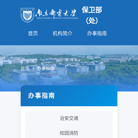
保卫部
（处）
首页
机构简介
办事指南
法规园
首页
>
办事指南
办事指南
治安交通
校园消防