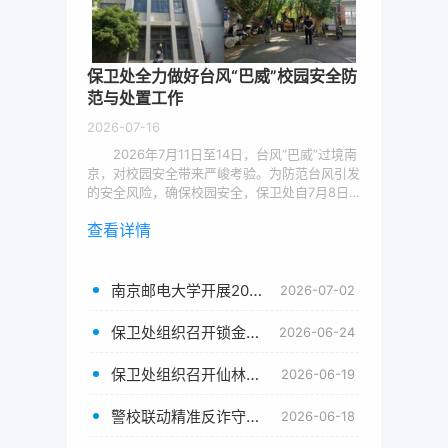
保卫处全力做好台风“巴威”校园安全防
范与处置工作
2026-07-16
2026年7月11日至14日，台风“巴威”过境南
京，对校园安全带来严峻考验。为防范台风引发
的安全风险，确保校园安全，保卫处自7月8日
起全面启动防汛防台风前置防御工作，严格落实
查看详情
省市防汛防台风工作部署要求，迅速行动，在仙
林、三牌楼、锁金村三个校区同步开展台风过境
前后全时段安全巡查与隐患排查整治。经查，
三...
南京邮电大学开展2026年暑期放假前安全联合大检查
2026-07-02
保卫处组织召开锁金村校区校园安保服务满意度评议会
2026-06-24
保卫处组织召开仙林校区校园安保服务满意度评议会
2026-06-19
警校联动精准反诈守护学生财产安全
2026-06-18