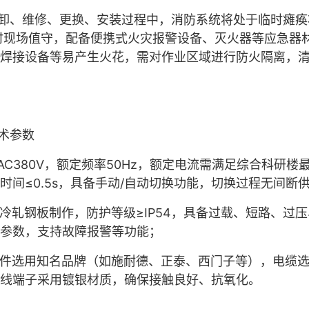
卸、维修、更换、安装过程中，消防系统将处于临时瘫痪
时现场值守，配备便携式火灾报警设备、灭火器等应急器
焊接设备等易产生火花，需对作业区域进行防火隔离，
术参数
AC380V
，额定频率
50Hz
，额定电流需满足综合科研楼
时间≤
0.5s
，具备手动
/
自动切换功能，切换过程无间断
冷轧钢板制作，防护等级≥
IP54
，具备过载、短路、过压
参数，支持故障报警等功能；
件选用知名品牌（如施耐德、正泰、西门子等），电缆
线端子采用镀银材质，确保接触良好、抗氧化。