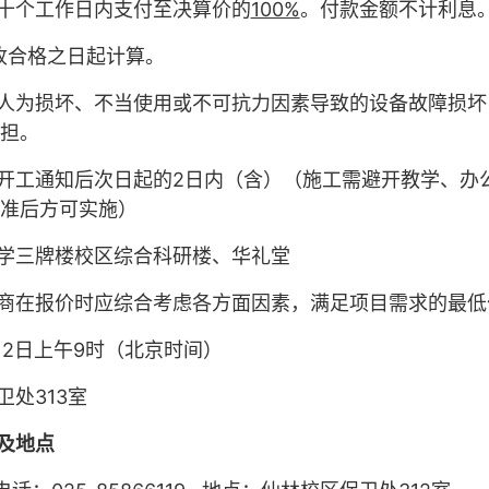
十个工作日内支付至决算价的
100%
。付款金额不计利息
收合格之日起计算。
人为损坏、不当使用或不可抗力因素导致的设备故障损坏
担。
开工通知后次日起的
2
日内（含）（施工需避开教学、办
准后方可实施）
学三牌楼校区综合科研楼、华礼堂
商在报价时应综合考虑各方面因素，满足项目需求的最低
12
日上午
9
时（北京时间）
卫处
313
室
及地点