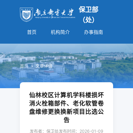
保卫部
（处）
首页
机构简介
办事指南
法规园
首页
>
文章详情
仙林校区计算机学科楼损坏
消火栓箱部件、老化软管卷
盘维修更换换新项目比选公
告
发布者：保卫处
发布时间：2026-01-09