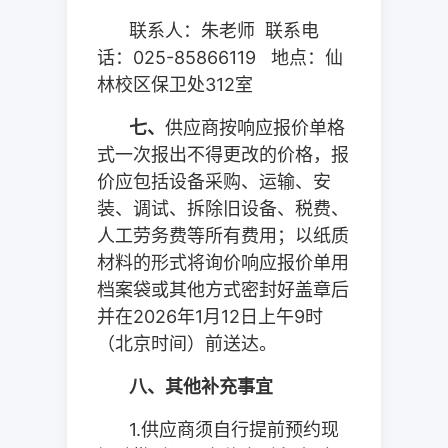
联系人：朱老师
联系电
话：
025-85866119
地点：仙
林校区保卫处
312
室
七、
供应商按响应报价单格
式一次报出不得更改的价格，报
价应包括设备采购、运输、安
装、调试、拆除旧设备、税费、
人工劳务费等所有费用；以纸质
材料的形式将询价响应报价单用
档案袋或其他方式密封好盖章后
并在
2026
年
1
月
12
日上午
9
时
（北京时间）前送达。
八、其他补充事宜
1.
供应商须自行提前预约现