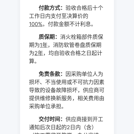
付款方式：
验收合格后十个
工作日内支付至决算价的
100%
。付款金额不计利息。
质保期：
消火栓箱部件质保
期为
1
年
，消防软管卷盘质保期
为
2
年
，均自验收合格之日起计
算。
免责条款：
因采购单位人为
损坏、不当使用或不可抗力因素
导致的设备故障损坏，供应商可
提供维修换新服务，相关费用由
采购单位承担。
交付时间：
供应商接到开工
通知后次日起的
2
日内（含）