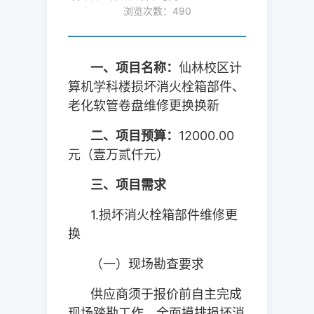
浏览次数：
490
一、项目名称：
仙林校区计
算机学科楼损坏消火栓箱部件、
老化软管卷盘维修更换换新
二、项目预算：
12000.00
元（壹万贰仟元）
三、项目需
求
1.
损坏消火栓箱部件维修更
换
（一）现场勘查要求
供应商须于报价前自主完成
现场踏勘工作，全面摸排损坏消