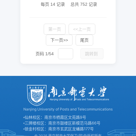
每页
14
记录
总共
752
记录
第一页
<<上一页
下一页>>
尾页
页码
1
/
54
跳转到
Nanjing University of Posts and Telecommunications
仙林校区：南京市栖霞区文苑路9号
三牌楼校区：南京市鼓楼区新模范马路66号
锁金村校区：南京市玄武区龙蟠路177号
© 2025 南京邮电大学保卫(部)处版权所有