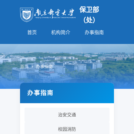
保卫部
（处）
首页
机构简介
办事指南
法规园
首页
>
办事指南
办事指南
治安交通
校园消防