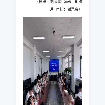
（撰稿：刘庆霄
编辑：郑雅
月
审核：谢秉宸）