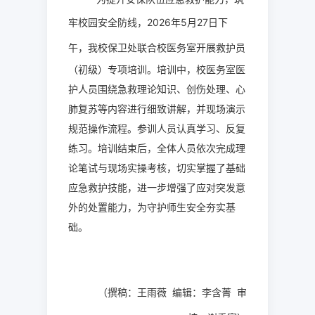
牢校园安全防线，
2026
年
5
月
27
日下
午
，我校保卫处联合校医务室开展救护员
（
初级
）
专项培训。培训中，校医务室医
护人员围绕急救理论知识、创伤处理、心
肺复苏等内容进行细致讲解，并现场演示
规范操作流程。参训人员认真学习、反复
练习。培训结束后，全体人员依次完成理
论笔试与现场实操考核，切实掌握了基础
应急救护技能，进一步增强了应对突发意
外的处置能力，为守护师生安全夯实基
础。
（
撰稿：王雨薇
编辑：李含菁
审