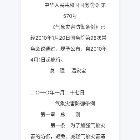
中华人民共和国国务院令 第
570
号
《气象灾害防御条例》已
经
2010
年
1
月
20
日国务院第
98
次常
务会议通过，现予公布，自
2010
年
4
月
1
日起施行。
总 理 温家宝
二○一○年一月二十七日
气象灾害防御条例
第一章 总 则
第一条 为了加强气象灾
害的防御，避免、减轻气象灾害造