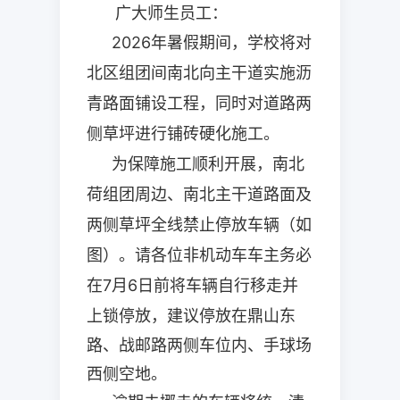
广大师生员工：
2026
年暑假期间，学校将对
北区组团间南北向主干道实施沥
青路面铺设工程，同时对道路两
侧草坪进行铺砖硬化施工。
为保障施工顺利开展，南北
荷组团周边、南北主干道路面及
两侧草坪全线禁止停放车辆（如
图）。请各位非机动车车主务必
在
7
月
6
日前将车辆自行移走并
上锁停放
，建议停放在鼎山东
路、战邮路两侧车位内、手球场
西侧空地。