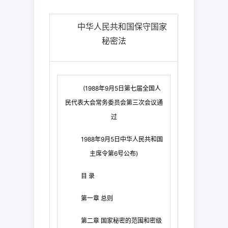
中华人民共和国保守国家
秘密法
(1988
年
9
月
5
日
第七届全国人
民代表大会常务委员会第三次会议通
过
1988
年
9
月
5
日
中华人民共和国
主席令第
6
号公布
)
目
录
第一章
总则
第二章
国家秘密的范围和密级