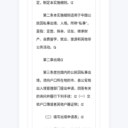
定，制
定本实施细则。

第二条
本实施细则适用于中国公
民因私事出境、入境。
所称“私事”，
是指：定居、探亲、访友、继承财
产、自费留学、就业、旅游和其他非
公务
活动。

第二章
出
境

第三条
居住国内的公民因私事出
境，须向户口所在地的市、县公安局
出入
境管理部门提出申请，回答有关
的询问并履行下列手续：
（一）交
验户口簿或者其他户籍
证明；

（二）填写出境申请表；
