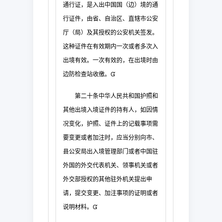
通行证，是入出中国国（边）境的通
行证件，由省、自治
区、直辖市公安
厅（局）及其授权的公安机关签发。
这种证件在有效期内一次或者多次入
出
境有效。一次有效的，在出境时由
边防检查站收缴。

第二十条
中华人民
共和国护照和
其他出境入境证件的持有人，如因情
况变化，护照、证件上的记载事项需
要变
更或者加注时，应当分别向市、
县公安局出入境管理部门或者中国驻
外国的外交代表机关、
领事机关或者
外交部授权的其他驻外机关提出申
请，提交变更、加注事项的证明或者
说明材
料。
