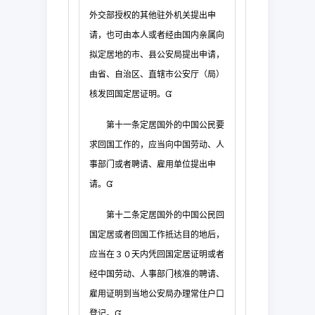
外交部授权的其他驻外机关提出申
请，也可由本人或者经由
国内亲属向
拟定居地的市、县公安局提出申请，
由省、自治区、直辖市公安厅（局）
核发回
国定居证明。

第十一条
定居国外的中国公民要
求回国工作的，应当向中国劳动、人
事
部门或者聘请、雇用单位提出申
请。

第十二条
定居国外的中国公民回
国
定居或者回国工作抵达目的地后，
应当在３０天内凭回国定居证明或者
经中国劳动、人事部
门核准的聘请、
雇用证明到当地公安局办理常住户口
登记。
