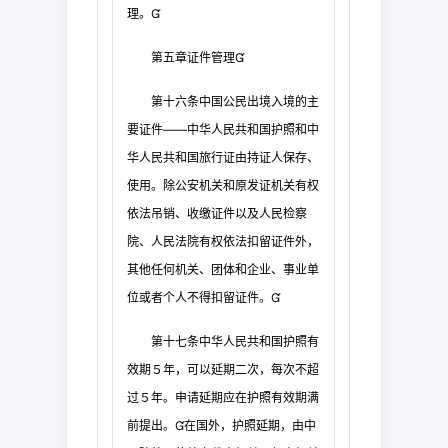
理。

第五章
证件管理

第十六条
中国公民出境入境的主
要证件——中华人民共和国护照和中
华人
民共和国旅行证由持证人保存、
使用。除公安机关和原发证机关有权
依法吊销、收缴证件以
及人民检察
院、人民法院有权依法扣留证件外，
其他任何机关、团体和企业、事业单
位或者
个人不得扣留证件。

第十七条
中华人民共和国护照有
效期５年，可以延
期二次，每次不超
过５年。申请延期应在护照有效期满
前提出。
在国外，护照延期，由中