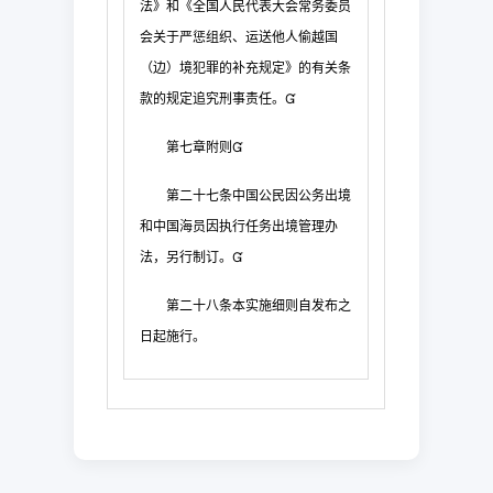
法》
和《全国人民代表大会常务委员
会关于严惩组织、运送他人偷越国
（边）境犯罪的补充规定
》的有关条
款的规定追究刑事责任。

第七章
附
则

第二十七条
中国公民因公务出境
和中国海员因执行任务出境管理办
法，另
行制订。

第二十八条
本实施细则自发布之
日起施行。