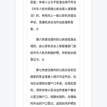
答复；申请人认为不批准出境不符合
《中华人民共和国
公民出境入境管理
法》的，有权向上一级公安机关提出
申诉，受理机关应当作出处理和答
复
。

第六条
居住国内的公民经批准出
境的，由公安机关出入境管理部门发
给中华人民共和国护照，并附发出境
登记卡。

第七条
居住国内的公民办
妥前往
国家的签证或者入境许可证件后，应
当在出境前办理户口手续。出境定居
的，须到当
地公安派出所或者户籍办
公室注销户口。短期出境的，办理临
时外出的户口登记，返回后凭
护照在