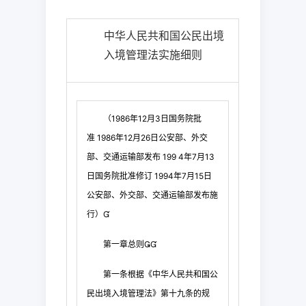
中华人民共和国公民出境
入境管理法实施细则
（
1986
年
12
月
3
日
国务院批
准
1986
年
12
月
26
日
公安部、外交
部、交通运输部发布
199 4
年
7
月
13
日国务院批准修订
1994
年
7
月
15
日
公安部、外交部、交通运输部发布施
行）

第一章
总
则

第一条
根据《中华人民共和国公
民出境入境管理法》第十九条的规