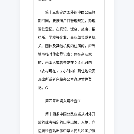
第十三条
定居国外的中国公民短
期回国，要按照户口管理规定，办理
暂住登记。在宾馆、
饭店、旅店、招
待所、学校等企业、事业单位或者机
关、团体及其他机构内住宿的，应当
填
写临时住宿登记表；住在亲友家
的，由本人或者亲友在２４小时内
（农村可在７２小时内）
到住地公安
派出所或者户籍办公室办理暂住登
记。

第四章
出境入境检查

第十四条
中国公民应当从对外开
放的或者指定的口岸出境、入境，向
边防
检查站出示中华人民共和国护照