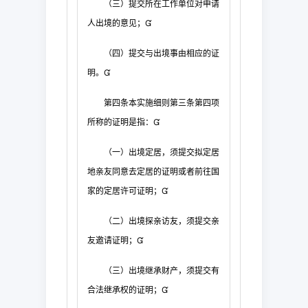
（三）提交所在工作单位对申请
人出境的意见；

（四
）提交与出境事由相应的证
明。

第四条
本实施细则第三条第四项
所称的证明是指：

（一）出境定居，须
提交拟定居
地亲友同意去定居的证明或者前往国
家的定居许可证明；

（二）出境探亲访友
，须提交亲
友邀请证明；

（三）出境继承财产，须提交有
合法继承权的证明；
