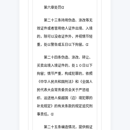
第六章
处
罚

第二十三条
持用伪造、涂改等无
效证件或者冒用他人证件出境、入境
的，
除可以没收证件外，并视情节轻
重，处以警告或五日以下拘留。

第二十四条
伪造、涂改、转让、
买卖出境入境证件的，处１０日以下
拘留
；情节严重，构成犯罪的，依照
《中华人民共和国刑法》和《全国人
民代表大会常务委员会
关于严惩组
织、运送他人偷越国（边）境犯罪的
补充规定》的有关条款的规定追究刑
事责任
。

第二十五条
编造情况，提供假证