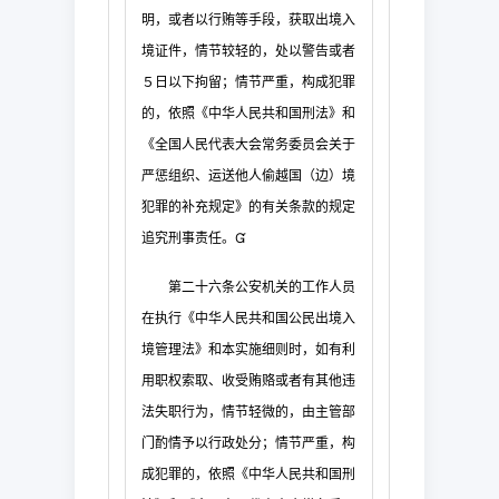
明，或者以行贿等手段，获取出境入
境证
件，情节较轻的，处以警告或者
５日以下拘留；情节严重，构成犯罪
的，依照《中华人民共
和国刑法》和
《全国人民代表大会常务委员会关于
严惩组织、运送他人偷越国（边）境
犯罪
的补充规定》的有关条款的规定
追究刑事责任。

第二十六条
公安机关的工作人员
在执行《中华人民共和国公民出境入
境管
理法》和本实施细则时，如有利
用职权索取、收受贿赂或者有其他违
法失职行为，情节轻微
的，由主管部
门酌情予以行政处分；情节严重，构
成犯罪的，依照《中华人民共和国刑