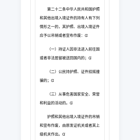
第二十二条
中华人民共和国护照
和其他出境入
境证件的持有人有下列
情形之一的，其护照、出境入境证件
应予以吊销或者宣布作废：

（一）持证人因非法进入前往国
或者非法居留被送回国内的；

（二）公民持护照、证件招
摇撞
骗的；

（三）从事危害国家安全、荣誉
和利益的活动的。

护照和其他出境入境证件的吊销
和宣布作废，由原发证机关或者其上
级机关作出。
