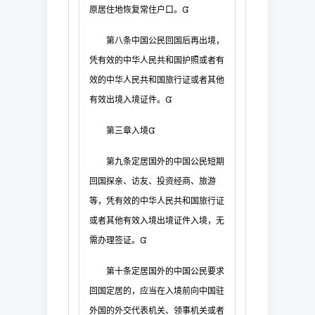
原居住地恢复常住户口。

第八条
中国公民回国后再出境，
凭有效
的中华人民共和国护照或者有
效的中华人民共和国旅行证或者其他
有效出境入境证件。

第三章
入
境

第九条
定居国外的中国公民短期
回国探亲、访友、投资经商、旅游
等，凭
有效的中华人民共和国旅行证
或者其他有效入境出境证件入境，无
需办理签证。

第十条
定居国外的中国公民要求
回国定居的，应当在入境前向中国驻
外国
的外交代表机关、领事机关或者