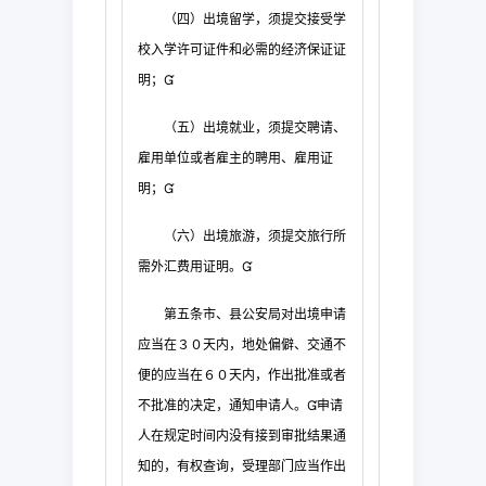
（四）出境留学，须提交接受学
校入
学许可证件和必需的经济保证证
明；

（五）出境就业，须提交聘请、
雇用单位或者雇主的
聘用、雇用证
明；

（六）出境旅游，须提交旅行所
需外汇费用证明。

第五条
市、县公安局对出境申请
应当在３０天内，地处偏僻、交通不
便的应当在６０天
内，作出批准或者
不批准的决定，通知申请人。
申请
人在规定时间内没有接到审批结果通
知的，有权查询，受理部门应当作出