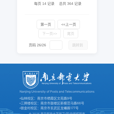
每页
14
记录
总共
364
记录
第一页
<<上一页
下一页>>
尾页
页码
26
/
26
跳转到
Nanjing University of Posts and Telecommunications
仙林校区：南京市栖霞区文苑路9号
三牌楼校区：南京市鼓楼区新模范马路66号
锁金村校区：南京市玄武区龙蟠路177号
© 2025 南京邮电大学保卫(部)处版权所有