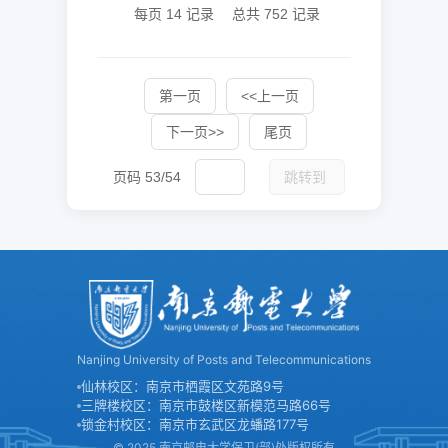
每页
14
记录
总共
752
记录
第一页
<<上一页
下一页>>
尾页
页码
53
/
54
跳转到
Nanjing University of Posts and Telecommunications
仙林校区：南京市栖霞区文苑路9号
三牌楼校区：南京市鼓楼区新模范马路66号
锁金村校区：南京市玄武区龙蟠路177号
© 2025 南京邮电大学保卫(部)处版权所有